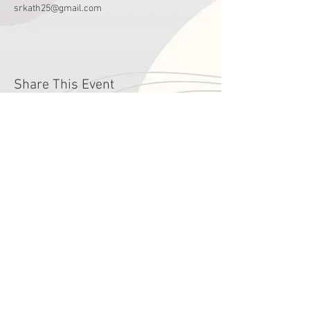
srkath25@gmail.com
Share This Event
годин
Понеділок - П'ятниця
9:00 - 16:00
Субота
зачинено
Літні години роботи