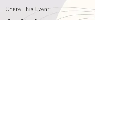
Share This Event
годин
Понеділок - П'ятниця
9:00 - 16:00
Субота
зачинено
Літні години роботи
215-663-1166
contact@ueccphila.org