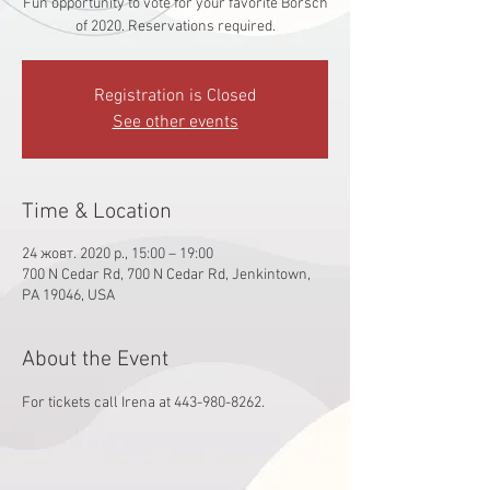
Fun opportunity to vote for your favorite Borsch
of 2020. Reservations required.
Registration is Closed
See other events
Time & Location
24 жовт. 2020 р., 15:00 – 19:00
700 N Cedar Rd, 700 N Cedar Rd, Jenkintown,
PA 19046, USA
About the Event
For tickets call Irena at 443-980-8262.  