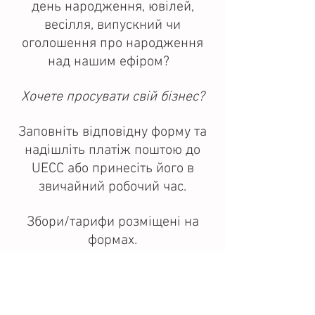
день народження, ювілей,
весілля, випускний чи
оголошення про народження
над нашим ефіром?
Хочете просувати свій бізнес?
Заповніть відповідну форму та
надішліть платіж поштою до
UECC або принесіть його в
звичайний робочий час.
Збори/тарифи розміщені на
формах.
Попросіть поговорити з
директором програми, якщо ви
хочете розглянути
довгостроковий (рік або